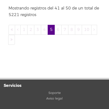
Mostrando registros del 41 al 50 de un total de
5221 registros
1
2
3
4
5
6
7
8
9
10
Servicios
Soporte
Aviso legal