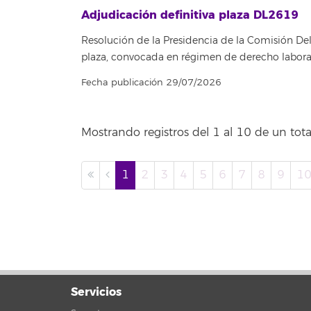
Adjudicación definitiva plaza DL2619
Resolución de la Presidencia de la Comisión Del
plaza, convocada en régimen de derecho labora
Fecha publicación 29/07/2026
Mostrando registros del 1 al 10 de un tota
1
2
3
4
5
6
7
8
9
1
Servicios