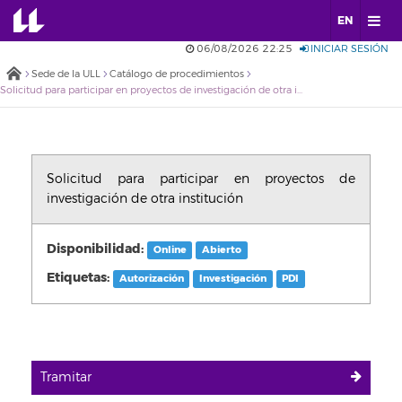
EN
06/08/2026 22:25
INICIAR SESIÓN
Sede de la ULL
Catálogo de procedimientos
Solicitud para participar en proyectos de investigación de otra institución
Solicitud para participar en proyectos de
investigación de otra institución
Disponibilidad:
Online
Abierto
Etiquetas:
Autorización
Investigación
PDI
Tramitar