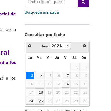
Búsqueda avanzada
ocial de
al de la
Consultar por fecha
Junio
ral
Lu
Ma
Mi
Ju
Vi
Sá
Do
ad a los
1
2
3
4
5
6
7
8
9
ad a los
10
11
12
13
14
15
16
17
18
19
20
21
22
23
24
25
26
27
28
29
30