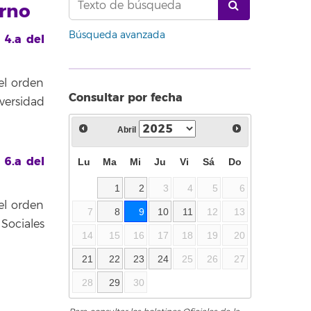
erno
Búsqueda avanzada
 4.a del
el orden
Consultar por fecha
versidad
Abril
 6.a del
Lu
Ma
Mi
Ju
Vi
Sá
Do
1
2
3
4
5
6
el orden
7
8
9
10
11
12
13
Sociales
14
15
16
17
18
19
20
21
22
23
24
25
26
27
28
29
30