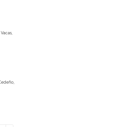
 Vacas,
 Cedeño,