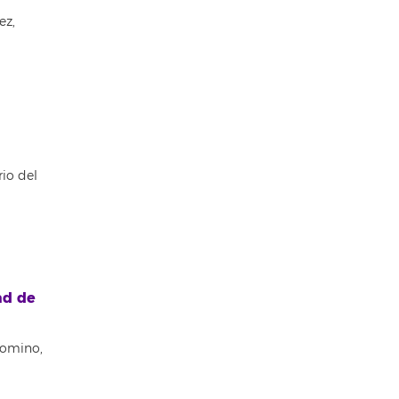
ez,
io del
ad de
lomino,