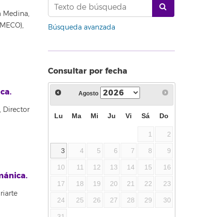
a Medina,
PAMECO),
Búsqueda avanzada
Consultar por fecha
ca.
Agosto
 Director
Lu
Ma
Mi
Ju
Vi
Sá
Do
1
2
3
4
5
6
7
8
9
10
11
12
13
14
15
16
mánica.
17
18
19
20
21
22
23
riarte
24
25
26
27
28
29
30
31