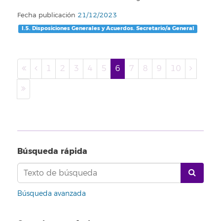
Fecha publicación
21/12/2023
I.5. Disposiciones Generales y Acuerdos. Secretario/a General
1
2
3
4
5
6
7
8
9
10
Búsqueda rápida
Búsqueda avanzada