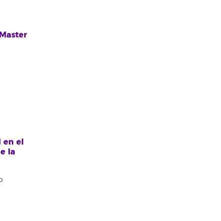
 Master
 en el
e la
o