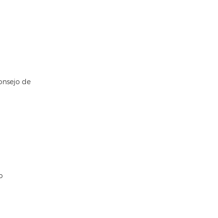
onsejo de
o