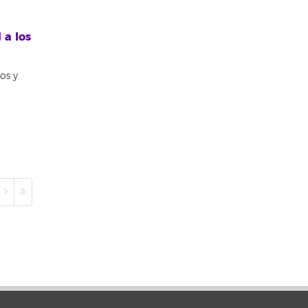
 a los
os y