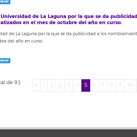
neral
 Universidad de La Laguna por la que se da publicidad
alizados en el mes de octubre del año en curso.
sidad de La Laguna por la que se da publicidad a los nombramient
bre del año en curso.
neral
tal de 91
1
2
3
4
5
6
7
8
9
10