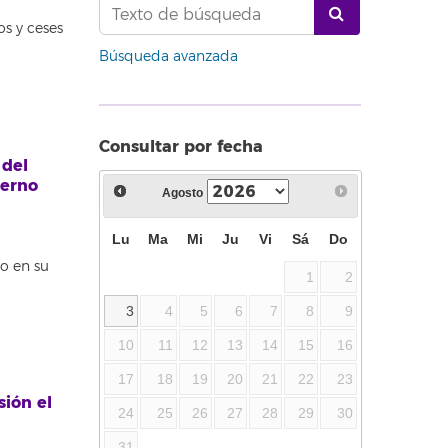
s y ceses
Búsqueda avanzada
Consultar por fecha
 del
ierno
Agosto
Lu
Ma
Mi
Ju
Vi
Sá
Do
o en su
1
2
3
4
5
6
7
8
9
10
11
12
13
14
15
16
17
18
19
20
21
22
23
sión el
24
25
26
27
28
29
30
31