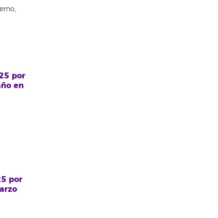
erno,
025 por
año en
25 por
marzo