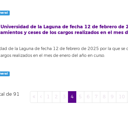
neral
a Universidad de la Laguna de fecha 12 de febrero de
ramientos y ceses de los cargos realizados en el mes 
sidad de la Laguna de fecha 12 de febrero de 2025 por la que se 
argos realizados en el mes de enero del año en curso.
neral
tal de 91
1
2
3
4
5
6
7
8
9
10