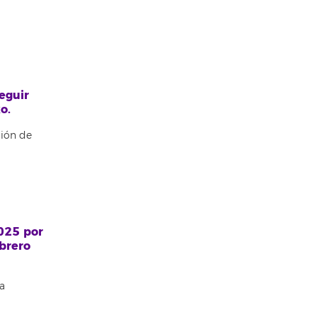
eguir
o.
ción de
2025 por
ebrero
a