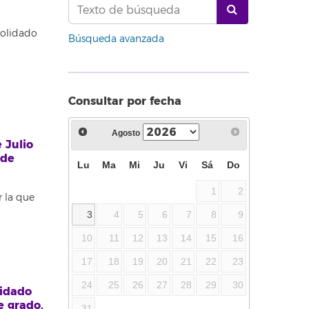
solidado
Búsqueda avanzada
Consultar por fecha
Agosto
 Julio
 de
Lu
Ma
Mi
Ju
Vi
Sá
Do
1
2
 la que
3
4
5
6
7
8
9
10
11
12
13
14
15
16
17
18
19
20
21
22
23
24
25
26
27
28
29
30
lidado
e grado.
31