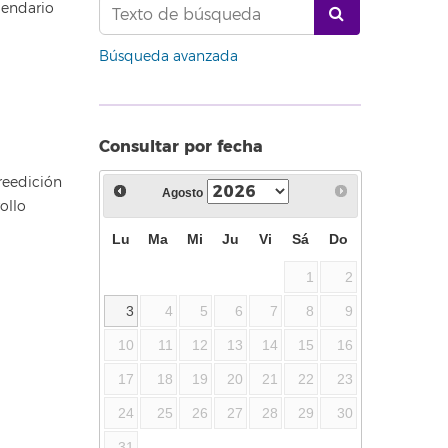
lendario
Búsqueda avanzada
Consultar por fecha
reedición
Agosto
ollo
Lu
Ma
Mi
Ju
Vi
Sá
Do
1
2
3
4
5
6
7
8
9
10
11
12
13
14
15
16
17
18
19
20
21
22
23
24
25
26
27
28
29
30
31