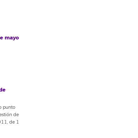
de mayo
 de
o punto
estión de
2011, de 1