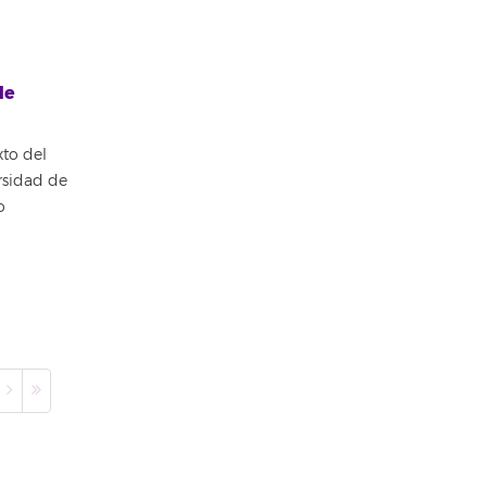
de
to del
rsidad de
o