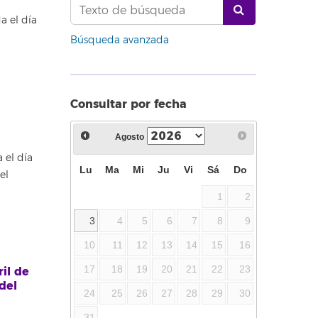
a el día
Búsqueda avanzada
Consultar por fecha
Agosto
 el día
Lu
Ma
Mi
Ju
Vi
Sá
Do
el
1
2
3
4
5
6
7
8
9
10
11
12
13
14
15
16
17
18
19
20
21
22
23
il de
del
24
25
26
27
28
29
30
31