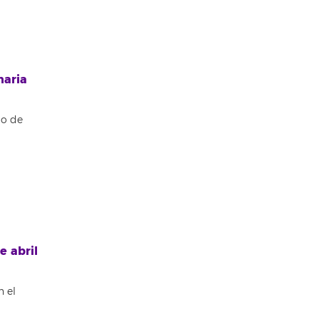
naria
io de
e abril
n el