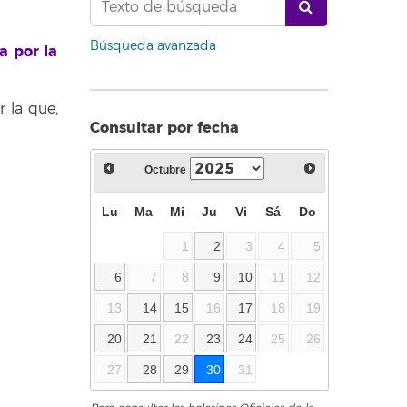
Búsqueda avanzada
a por la
 la que,
Consultar por fecha
Octubre
Lu
Ma
Mi
Ju
Vi
Sá
Do
1
2
3
4
5
6
7
8
9
10
11
12
13
14
15
16
17
18
19
20
21
22
23
24
25
26
27
28
29
30
31