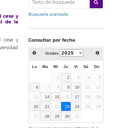
Búsqueda avanzada
l cese y
l de la
Consultar por fecha
l cese y
versidad
Octubre
Lu
Ma
Mi
Ju
Vi
Sá
Do
1
2
3
4
5
6
7
8
9
10
11
12
13
14
15
16
17
18
19
20
21
22
23
24
25
26
27
28
29
30
31