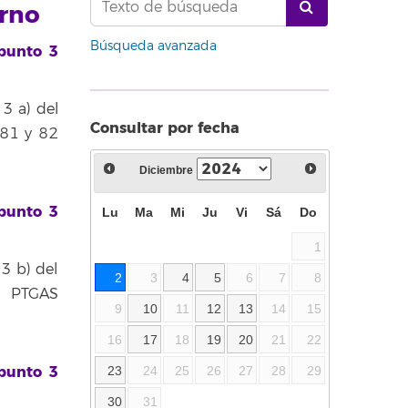
erno
Búsqueda avanzada
 punto 3
3 a) del
Consultar por fecha
 81 y 82
Diciembre
 punto 3
Lu
Ma
Mi
Ju
Vi
Sá
Do
1
3 b) del
2
3
4
5
6
7
8
l PTGAS
9
10
11
12
13
14
15
16
17
18
19
20
21
22
 punto 3
23
24
25
26
27
28
29
30
31