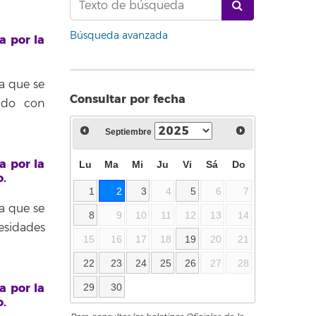
Búsqueda avanzada
a por la
a que se
Consultar por fecha
ado con
Septiembre
a por la
Lu
Ma
Mi
Ju
Vi
Sá
Do
o.
1
2
3
4
5
6
7
a que se
8
9
10
11
12
13
14
esidades
15
16
17
18
19
20
21
22
23
24
25
26
27
28
a por la
29
30
o.