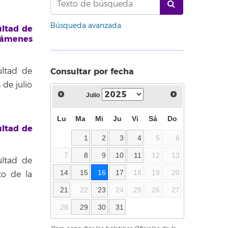
Búsqueda avanzada
ultad de
xámenes
Consultar por fecha
ultad de
de julio
Julio
Lu
Ma
Mi
Ju
Vi
Sá
Do
ultad de
1
2
3
4
5
6
7
8
9
10
11
12
13
ultad de
14
15
16
17
18
19
20
to de la
21
22
23
24
25
26
27
28
29
30
31