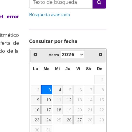
Búsqueda avanzada
l error
itmético
Consultar por fecha
ferta de
do de la
Marzo
Lu
Ma
Mi
Ju
Vi
Sá
Do
1
2
3
4
5
6
7
8
9
10
11
12
13
14
15
16
17
18
19
20
21
22
23
24
25
26
27
28
29
30
31