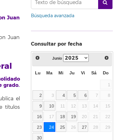
Búsqueda avanzada
Don Juan
Don Juan
Consultar por fecha
Junio
ral
Lu
Ma
Mi
Ju
Vi
Sá
Do
solidado
e grado.
1
2
3
4
5
6
7
8
blica el
9
10
11
12
13
14
15
 títulos
16
17
18
19
20
21
22
23
24
25
26
27
28
29
30