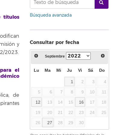
Búsqueda avanzada
 títulos
odifican
Consultar por fecha
misión y
22/2023.
Septiembre
 para el
Lu
Ma
Mi
Ju
Vi
Sá
Do
adémico
1
2
3
4
5
6
7
8
9
10
11
lica, de
12
13
14
15
16
17
18
pirantes
19
20
21
22
23
24
25
26
27
28
29
30