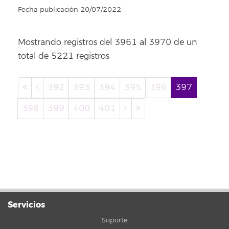
Fecha publicación 20/07/2022
Mostrando registros del 3961 al 3970 de un
total de 5221 registros
392
393
394
395
396
397
398
399
400
401
Servicios
Soporte