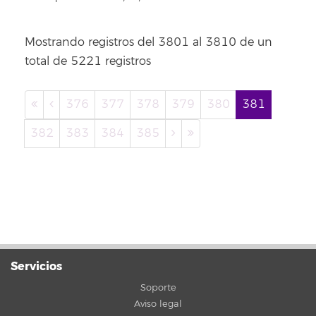
Mostrando registros del 3801 al 3810 de un
total de 5221 registros
376
377
378
379
380
381
382
383
384
385
Servicios
Soporte
Aviso legal