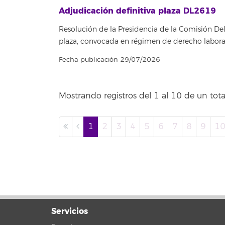
Adjudicación definitiva plaza DL2619
Resolución de la Presidencia de la Comisión Del
plaza, convocada en régimen de derecho labora
Fecha publicación 29/07/2026
Mostrando registros del 1 al 10 de un tota
1
2
3
4
5
6
7
8
9
1
Servicios