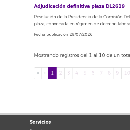
Adjudicación definitiva plaza DL2619
Resolución de la Presidencia de la Comisión Del
plaza, convocada en régimen de derecho labora
Fecha publicación 29/07/2026
Mostrando registros del 1 al 10 de un tota
1
2
3
4
5
6
7
8
9
1
Servicios