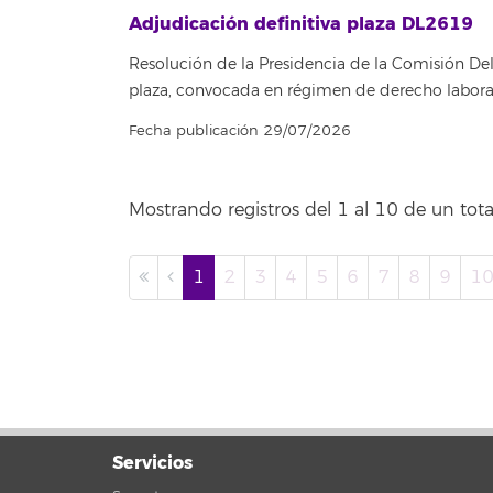
Adjudicación definitiva plaza DL2619
Resolución de la Presidencia de la Comisión Del
plaza, convocada en régimen de derecho labora
Fecha publicación 29/07/2026
Mostrando registros del 1 al 10 de un tota
1
2
3
4
5
6
7
8
9
1
Servicios