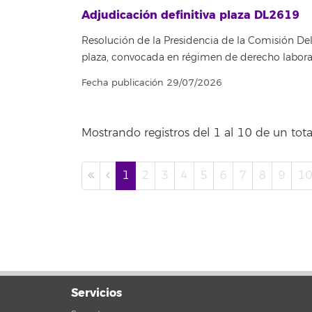
Adjudicación definitiva plaza DL2619
Resolución de la Presidencia de la Comisión Del
plaza, convocada en régimen de derecho labora
Fecha publicación 29/07/2026
Mostrando registros del 1 al 10 de un tota
1
2
3
4
5
6
7
8
9
1
Servicios